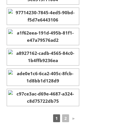
1
2
►